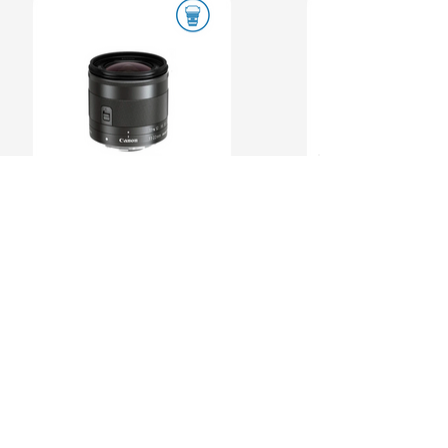
CON MÁS DE 50 AÑOS
Somos una empresa mexicana, la
numero uno en venta y distribución
en equipo de video, audio e
ofreciendo soluciones
iluminación,
para la industria de la televisión, cine
y mundo digital