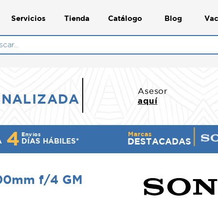
Servicios
Tienda
Catálogo
Blog
Vac
N
Asesor
ONALIZADA
aquí
4
Marcas
Envíos
DESTACADAS
A
DÍ​AS HÁBILES*
600mm f/4 GM