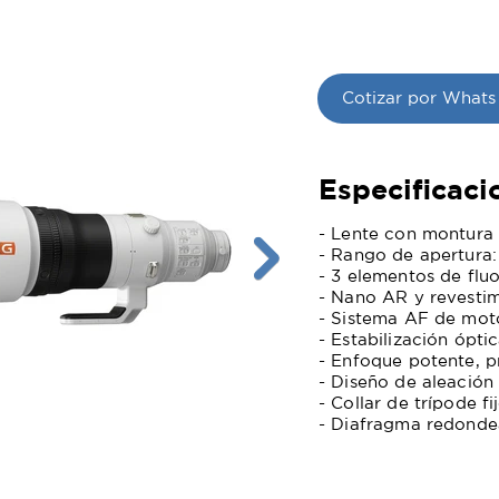
Cotizar por Whats
Especificaci
- Lente con montura 
- Rango de apertura:
- 3 elementos de flu
- Nano AR y revestim
- Sistema AF de moto
- Estabilización ópt
- Enfoque potente, p
- Diseño de aleación
- Collar de trípode fi
- Diafragma redonde