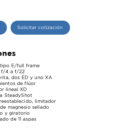
Solicitar cotización
ones
tipo E/full frame
 f/4 a f/22
orita, dos ED y uno XA
ientos de flúor
r lineal XD
ica SteadyShot
reestablecido, limitador
 de magnesio sellado
jo y giratorio
ado de 11 aspas