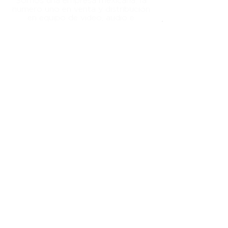
Somos una empresa mexicana, la
numero uno en venta y distribución
en equipo de video, audio e
ofreciendo soluciones
iluminación,
para la industria de la televisión, cine
y mundo digital
Aviso de
Privacidad
Síguenos en
nuestras redes:
Envíos
El plazo de 4 días hábiles aplica
solo a productos en inventario