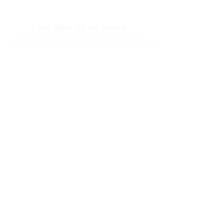
CON MÁS DE 50 AÑOS
Somos una empresa mexicana, la
numero uno en venta y distribución
en equipo de video, audio e
ofreciendo soluciones
iluminación,
para la industria de la televisión, cine
y mundo digital
Aviso de
Privacidad
Síguenos en
nuestras redes: