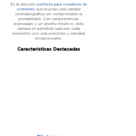
perfecta para creadores de
Es la elección
contenido
que buscan una calidad
cinematográfica sin comprometer la
portabilidad. Con características
avanzadas y un diseño intuitivo, esta
cámara te permitirá capturar cada
momento con una precisión y claridad
excepcionales.
Características Destacadas
Enfoque
4K
Automático
Imágenes
Rápido y
nítidas y
preciso
detalladas
Estabilización
Compatible con
de Imagen
accesorios
Tomas suaves
Adaptable a
y estables
tus
necesidades