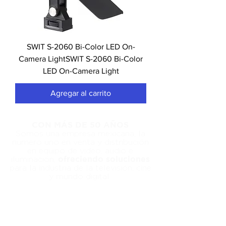
SWIT S-2060 Bi-Color LED On-
Camera LightSWIT S-2060 Bi-Color
LED On-Camera Light
Agregar al carrito
CON MÁS DE 50 AÑOS
Somos una empresa mexicana, la
numero uno en venta y distribución
en equipo de video, audio e
ofreciendo soluciones
iluminación,
para la industria de la televisión, cine
y mundo digital
Aviso de
Privacidad