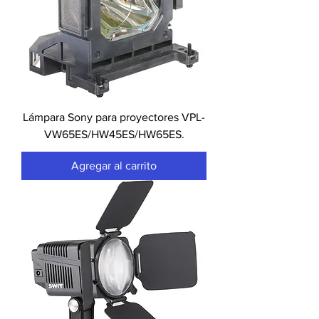
Lámpara Sony para proyectores VPL-
VW65ES/HW45ES/HW65ES.
Agregar al carrito