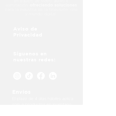
en equipo de video, audio e
ofreciendo soluciones
iluminación,
para la industria de la televisión, cine
y mundo digital
Aviso de
Privacidad
Síguenos en
nuestras redes:
Envíos
El plazo de 4 días hábiles aplica
solo a productos en inventario