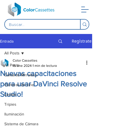
Regístrate
Entrada
All Posts
Color Cassettes
All Posts
15 ene 2024
1 min de lectura
Nuevas capacitaciones
Cámaras Mirroless
para usar DaVinci Resolve
Cámaras de cine
Studio!
Lentes
Tripies
Iluminación
Sistema de Cámara