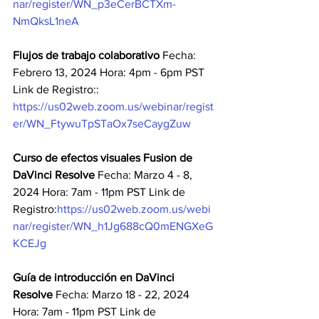
nar/register/WN_p3eCerBCTXm-
NmQksL1neA
Flujos de trabajo colaborativo
 Fecha: 
Febrero 13, 2024 Hora: 4pm - 6pm PST 
Link de Registro:: 
https://us02web.zoom.us/webinar/regist
er/WN_FtywuTpSTaOx7seCaygZuw
Curso de efectos visuales Fusion de 
DaVinci Resolve
 Fecha: Marzo 4 - 8, 
2024 Hora: 7am - 11pm PST Link de 
Registro:
https://us02web.zoom.us/webi
nar/register/WN_h1Jg688cQ0mENGXeG
KCEJg
Guía de introducción en DaVinci 
Resolve
 Fecha: Marzo 18 - 22, 2024 
Hora: 7am - 11pm PST Link de 