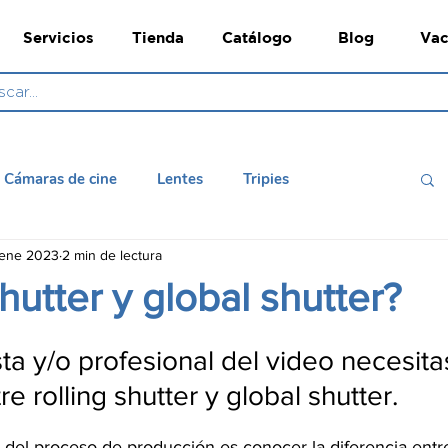
Servicios
Tienda
Catálogo
Blog
Vac
Cámaras de cine
Lentes
Tripies
 ene 2023
2 min de lectura
mara
Convertidores
Monitores de evaluación
shutter y global shutter?
ta y/o profesional del video necesita
re rolling shutter y global shutter.
del proceso de producción es conocer la diferencia entre 