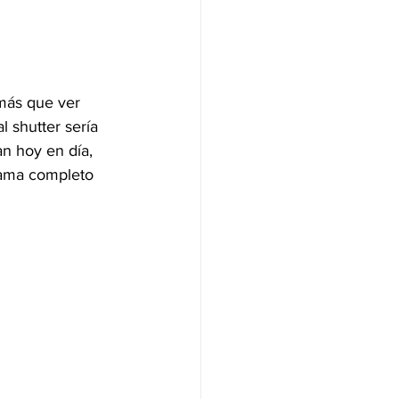
más que ver 
 shutter sería 
an hoy en día, 
rama completo 