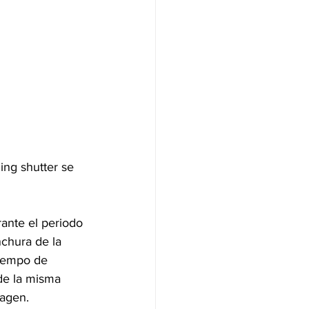
ing shutter se 
rante el periodo 
nchura de la 
tiempo de 
de la misma 
magen.