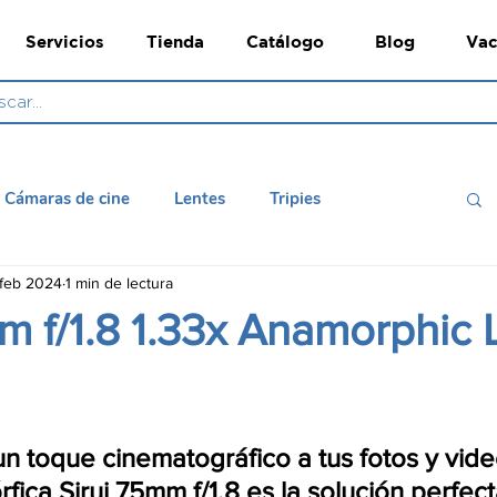
Servicios
Tienda
Catálogo
Blog
Vac
Cámaras de cine
Lentes
Tripies
feb 2024
1 min de lectura
mara
Convertidores
Monitores de evaluación
m f/1.8 1.33x Anamorphic 
un toque cinematográfico a tus fotos y vid
fica Sirui 75mm f/1.8 es la solución perfect