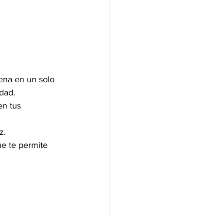
ena en un solo 
dad.
en tus 
z.
ue te permite 