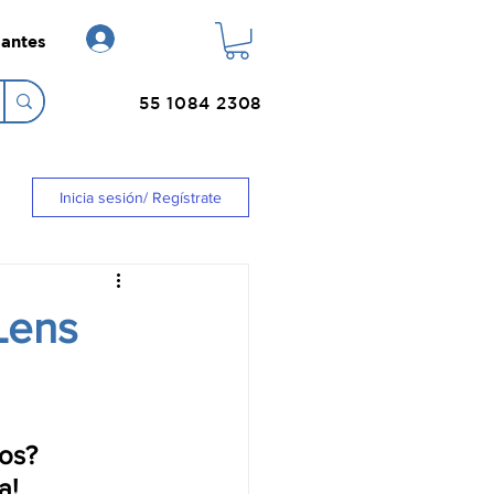
Login
antes
55 1084 2308
Inicia sesión/ Regístrate
Lens
eos?
a!