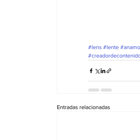
#lens
#lente
#anamo
#creadordecontenid
Entradas relacionadas