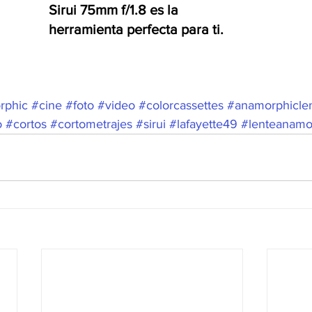
Sirui 75mm f/1.8 es la 
herramienta perfecta para ti.
rphic
#cine
#foto
#video
#colorcassettes
#anamorphicle
o
#cortos
#cortometrajes
#sirui
#lafayette49
#lenteanamo