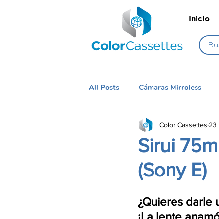
Inicio
All Posts
Cámaras Mirroless
Color Cassettes
23 
Iluminación
Sistema de Cá
Sirui 75m
(Sony E)
¿Quieres darle 
¡La lente anamór