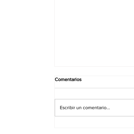
Comentarios
Escribir un comentario...
¡Revolución en la Cinema
Line! Sony presenta la nueva