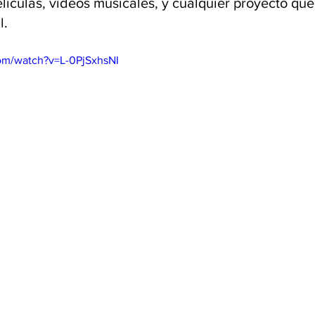
lículas, videos musicales, y cualquier proyecto que
l.
om/watch?v=L-0PjSxhsNI