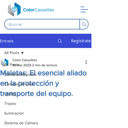
Regístrate
Entrada
All Posts
Color Cassettes
All Posts
10 mar 2025
2 min de lectura
Maletas; El esencial aliado
Cámaras Mirroless
en la protección y
Cámaras de cine
transporte del equipo.
Lentes
Tripies
Iluminación
Sistema de Cámara