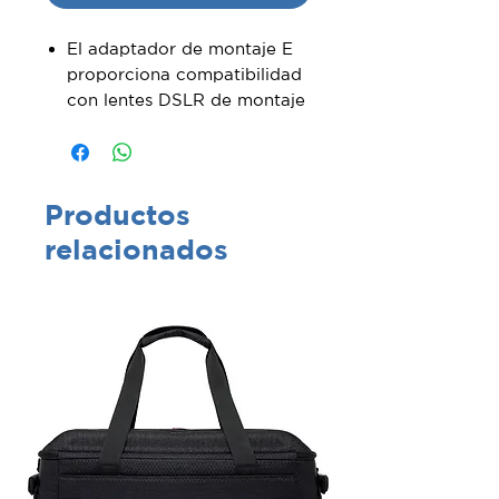
El adaptador de montaje E
proporciona compatibilidad
con lentes DSLR de montaje
A
Adaptador de lente de
montaje E
Permite el uso de lentes de
Productos
montaje A
relacionados
Incluye accesorio de trípode
desmontable