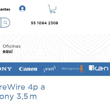
Login
antes
55 1084 2308
Oficinas
aquí
reWire 4p a
ony 3,5 m