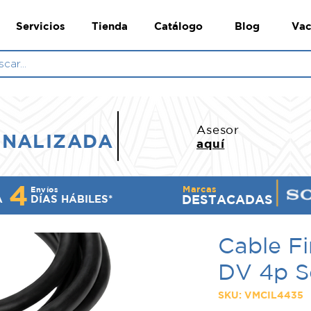
Servicios
Tienda
Catálogo
Blog
Vac
N
Asesor
ONALIZADA
aquí
4
Marcas
Envíos
DESTACADAS
A
DÍ​AS HÁBILES*
Cable Fi
DV 4p S
SKU: VMCIL4435