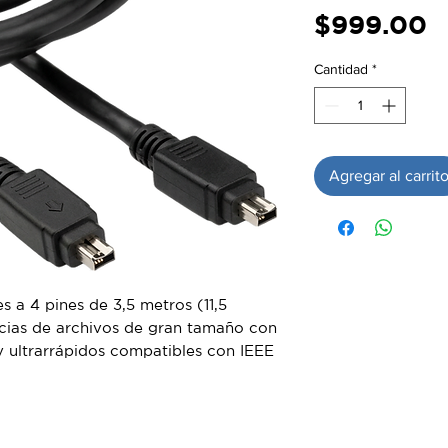
P
$999.00
Cantidad
*
Agregar al carrit
 a 4 pines de 3,5 metros (11,5
encias de archivos de gran tamaño con
 ultrarrápidos compatibles con IEEE
te para dispositivos Sony de las
KF y RDR. Tanto si necesita una
e banda de una videocámara a otra
 directamente a su ordenador