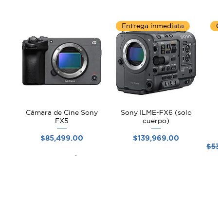
rma más rápida es con este cable
Entrega inmediata
Cámara de Cine Sony
Sony ILME-FX6 (solo
Vista rápida
Vista rápida
FX5
cuerpo)
Precio
Precio
$85,499.00
$139,969.00
Pre
$5
Aviso de
Aten
Privacidad
a Cli