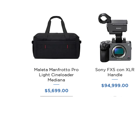
compatible con i.Link, la fo
especializado.
Maleta Manfrotto Pro
Sony FX5 con XLR
Vista rápida
Vista rápida
Light Cineloader
Handle
Mediana
Precio
$94,999.00
Precio
$5,699.00