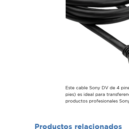
Este cable Sony DV de 4 pines
pies) es ideal para transfer
productos profesionales Sony
1394. Se utiliza exclusivamen
series DCR, HDR, KDE, KDP, 
transmisión de alto ancho d
Productos relacionados
como si necesita conectarla