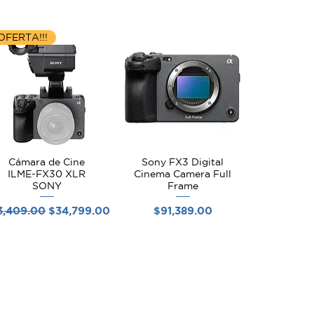
OFERTA!!!
Cámara de Cine
Sony FX3 Digital
Vista rápida
Vista rápida
ILME-FX30 XLR
Cinema Camera Full
SONY
Frame
cio
Precio de oferta
Precio
3,409.00
$34,799.00
$91,389.00
ción
entes: