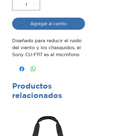
Agregar al carrito
Diseñado para reducir el ruido
del viento y los chasquidos, el
Sony CU-F117 es el micrófono
perfecto para diversas
entrevistas. El CU-F117 es una
cápsula de micrófono dinámico
omnidireccional diseñada para
Productos
usarse con el transmisor UHF
relacionados
portátil modular WRT-847B.