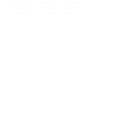
Somos una empresa mexicana, la
numero uno en venta y distribución
en equipo de video, audio e
ofreciendo soluciones
iluminación,
para la industria de la televisión, cine
y mundo digital
Aviso de
Privacidad
Síguenos en
nuestras redes:
Envíos
El plazo de 4 días hábiles aplica
solo a productos en inventario