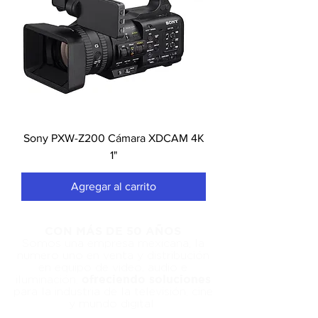
Sony PXW-Z200 Cámara XDCAM 4K
1"
Agregar al carrito
CON MÁS DE 50 AÑOS
Somos una empresa mexicana, la
numero uno en venta y distribución
en equipo de video, audio e
ofreciendo soluciones
iluminación,
para la industria de la televisión, cine
y mundo digital