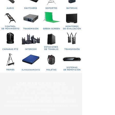
CON MÁS DE 50 AÑOS
Somos una empresa mexicana, la
numero uno en venta y distribución
en equipo de video, audio e
ofreciendo soluciones
iluminación,
para la industria de la televisión, cine
y mundo digital