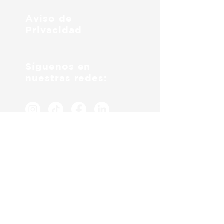
Aviso de
Privacidad
Síguenos en
nuestras redes:
Envíos
El plazo de 4 días hábiles aplica
solo a productos en inventario
Atención
a Clientes: