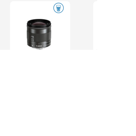
CON MÁS DE 50 AÑOS
Somos una empresa mexicana, la
numero uno en venta y distribución
en equipo de video, audio e
ofreciendo soluciones
iluminación,
para la industria de la televisión, cine
y mundo digital