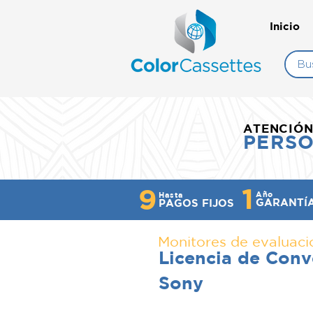
Inicio
ATENCIÓ
PERS
1
9
Año
Hasta
GARANTÍ
PAGOS FIJOS
Monitores de evaluaci
Licencia de Con
Sony