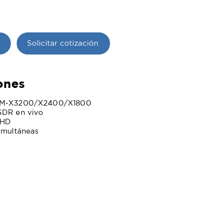
Solicitar cotización
ones
PVM-X3200/X2400/X1800
SDR en vivo
 HD
imultáneas