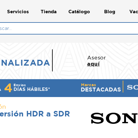
Servicios
Tienda
Catálogo
Blog
Vac
N
Asesor
ONALIZADA
aquí
4
Marcas
Envíos
DESTACADAS
A
DÍ​AS HÁBILES*
ón
versión HDR a SDR