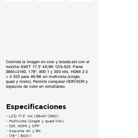
Controla la imagen en cine y broadcast con el
monitor SWIT 17.3” 4K/8K 12G-SDI. Panel
3840×2160, 178°, 800:1 y 300 nits. HDMI 2.0
+ 4 SDI para 4K/8K en multivista (single,
quad y mixto). Permite comparar HDR/SDR y
espacios de color en simultáneo.
Especificaciones
- LCD 17.3” 4K (3840×2160)
- Multivista (single y quad link)
- SDI, HDMI y SFP
- Soporta 4K y 8K
- 178° | 800:1