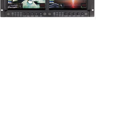
CON MÁS DE 50 AÑOS
Somos una empresa mexicana, la
numero uno en venta y distribución
en equipo de video, audio e
ofreciendo soluciones
iluminación,
para la industria de la televisión, cine
y mundo digital
Aviso de
Privacidad