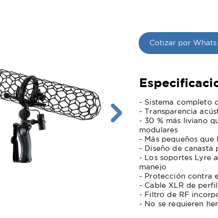
Cotizar por Whats
Especificaci
- Sistema completo d
- Transparencia acús
- 30 % más liviano qu
modulares
- Más pequeños que l
- Diseño de canasta
- Los soportes Lyre 
manejo
- Protección contra e
- Cable XLR de perfil
- Filtro de RF incorp
- No se requieren he