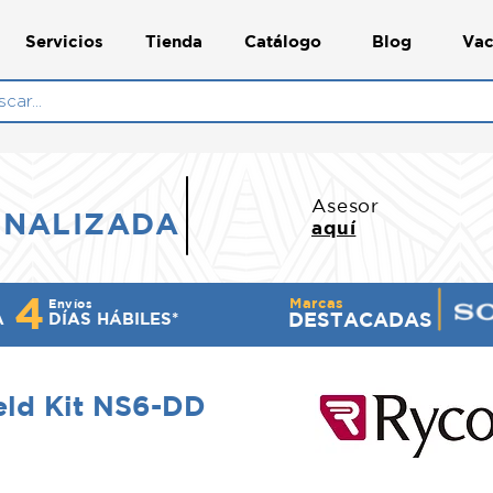
Servicios
Tienda
Catálogo
Blog
Vac
N
Asesor
ONALIZADA
aquí
4
Marcas
Envíos
DESTACADAS
A
DÍ​AS HÁBILES*
eld Kit NS6-DD