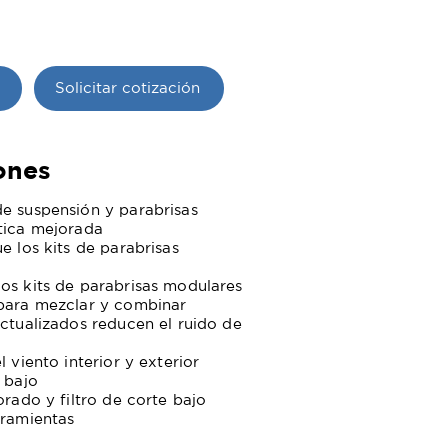
Solicitar cotización
ones
e suspensión y parabrisas
tica mejorada
e los kits de parabrisas
os kits de parabrisas modulares
 para mezclar y combinar
actualizados reducen el ruido de
l viento interior y exterior
 bajo
orado y filtro de corte bajo
rramientas