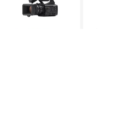
CON MÁS DE 50 AÑOS
Somos una empresa mexicana, la
numero uno en venta y distribución
en equipo de video, audio e
ofreciendo soluciones
iluminación,
para la industria de la televisión, cine
y mundo digital
Aviso de
Privacidad