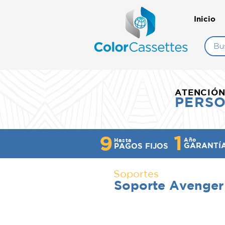
Inicio
ATENCIÓ
PERS
1
9
Año
Hasta
GARANTÍ
PAGOS FIJOS
Soportes
Soporte Avenge