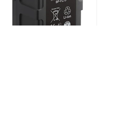
CON MÁS DE 50 AÑOS
Somos una empresa mexicana, la
numero uno en venta y distribución
en equipo de video, audio e
ofreciendo soluciones
iluminación,
para la industria de la televisión, cine
y mundo digital
Aviso de
Privacidad