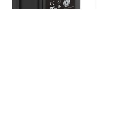
CON MÁS DE 50 AÑOS
Somos una empresa mexicana, la
numero uno en venta y distribución
en equipo de video, audio e
ofreciendo soluciones
iluminación,
para la industria de la televisión, cine
y mundo digital
Aviso de
Privacidad
Síguenos en
nuestras redes: