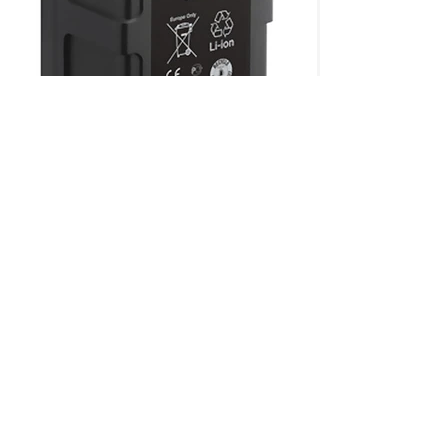
CON MÁS DE 50 AÑOS
Somos una empresa mexicana, la
numero uno en venta y distribución
en equipo de video, audio e
ofreciendo soluciones
iluminación,
para la industria de la televisión, cine
y mundo digital
Aviso de
Privacidad