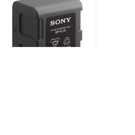
CON MÁS DE 50 AÑOS
Somos una empresa mexicana, la
numero uno en venta y distribución
en equipo de video, audio e
ofreciendo soluciones
iluminación,
para la industria de la televisión, cine
y mundo digital