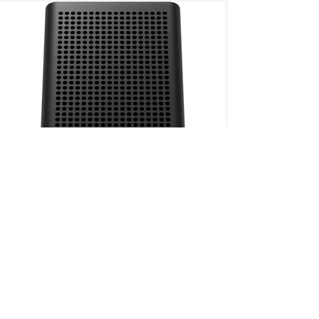
CON MÁS DE 50 AÑOS
Somos una empresa mexicana, la
numero uno en venta y distribución
en equipo de video, audio e
ofreciendo soluciones
iluminación,
para la industria de la televisión, cine