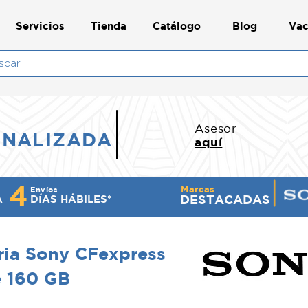
Servicios
Tienda
Catálogo
Blog
Vac
N
Asesor
ONALIZADA
aquí
4
Marcas
Envíos
DESTACADAS
A
DÍ​AS HÁBILES*
ria Sony CFexpress
 160 GB