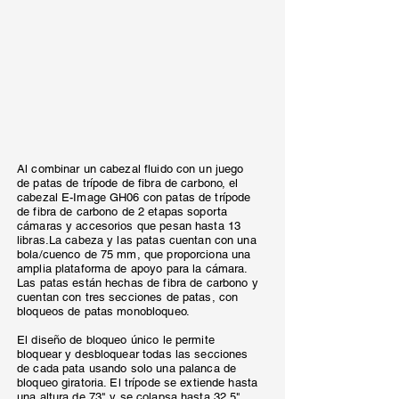
de
la
galería
Al combinar un cabezal fluido con un juego
de patas de trípode de fibra de carbono, el
cabezal E-Image GH06 con patas de trípode
de fibra de carbono de 2 etapas soporta
cámaras y accesorios que pesan hasta 13
libras.La cabeza y las patas cuentan con una
bola/cuenco de 75 mm, que proporciona una
amplia plataforma de apoyo para la cámara.
Las patas están hechas de fibra de carbono y
cuentan con tres secciones de patas, con
bloqueos de patas monobloqueo.
El diseño de bloqueo único le permite
bloquear y desbloquear todas las secciones
de cada pata usando solo una palanca de
bloqueo giratoria. El trípode se extiende hasta
una altura de 73" y se colapsa hasta 32,5"