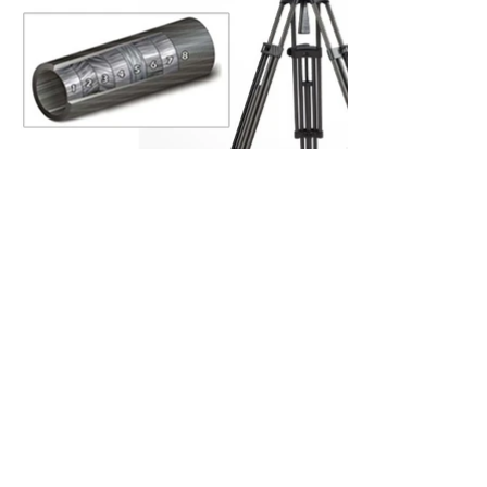
CON MÁS DE 50 AÑOS
Somos una empresa mexicana, la
numero uno en venta y distribución
en equipo de video, audio e
ofreciendo soluciones
iluminación,
para la industria de la televisión, cine
y mundo digital