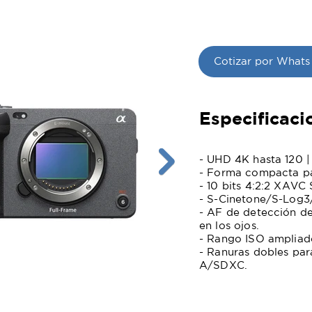
Cotizar por Whats
Especificaci
- UHD 4K hasta 120 |
- Forma compacta par
- 10 bits 4:2:2 XAVC S
- S-Cinetone/S-Log3
- AF de detección d
en los ojos.
- Rango ISO ampliad
- Ranuras dobles par
A/SDXC.