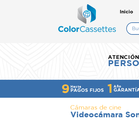
Inicio
ATENCIÓ
PERS
1
9
Año
Hasta
GARANTÍ
PAGOS FIJOS
Cámaras de cine
Videocámara So