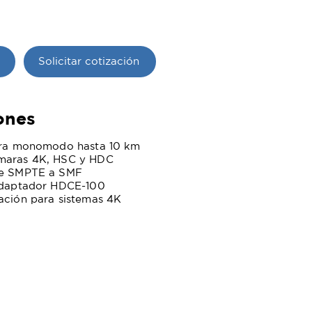
Solicitar cotización
ones
ibra monomodo hasta 10 km
ámaras 4K, HSC y HDC
le SMPTE a SMF
 adaptador HDCE-100
ación para sistemas 4K