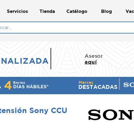
Servicios
Tienda
Catálogo
Blog
Vac
N
Asesor
ONALIZADA
aquí
4
Marcas
Envíos
DESTACADAS
A
DÍ​AS HÁBILES*
tensión Sony CCU