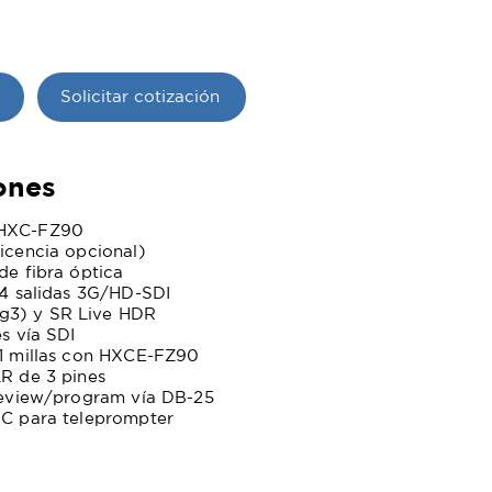
Solicitar cotización
ones
 HXC-FZ90
licencia opcional)
de fibra óptica
y 4 salidas 3G/HD-SDI
g3) y SR Live HDR
es vía SDI
21 millas con HXCE-FZ90
LR de 3 pines
preview/program vía DB-25
NC para teleprompter