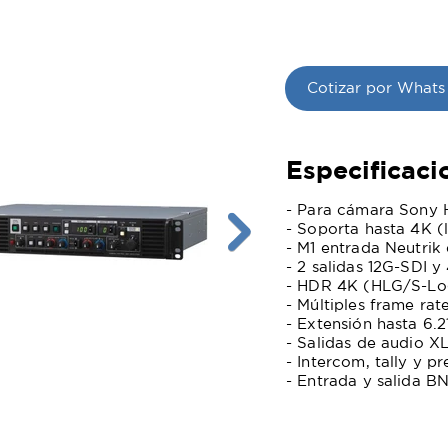
Cotizar por Whats
Especificaci
- Para cámara Sony
- Soporta hasta 4K (
- M1 entrada Neutrik 
- 2 salidas 12G-SDI 
- HDR 4K (HLG/S-Lo
- Múltiples frame rat
- Extensión hasta 6.
- Salidas de audio X
- Intercom, tally y 
- Entrada y salida B