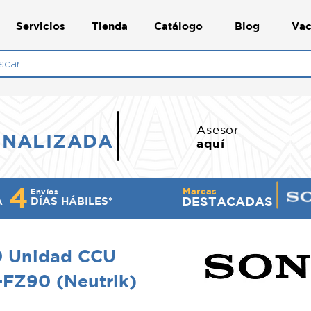
Servicios
Tienda
Catálogo
Blog
Vac
N
Asesor
ONALIZADA
aquí
4
Marcas
Envíos
DESTACADAS
A
DÍ​AS HÁBILES*
 Unidad CCU
FZ90 (Neutrik)