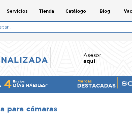
Servicios
Tienda
Catálogo
Blog
Vac
N
Asesor
ONALIZADA
aquí
4
Marcas
Envíos
DESTACADAS
A
DÍ​AS HÁBILES*
ra para cámaras