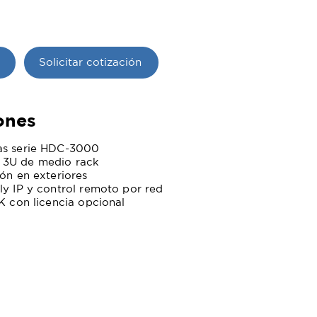
Solicitar cotización
ones
as serie HDC-3000
 3U de medio rack
ión en exteriores
ly IP y control remoto por red
K con licencia opcional