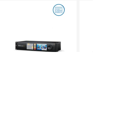
CON MÁS DE 50 AÑOS
Somos una empresa mexicana, la
numero uno en venta y distribución
en equipo de video, audio e
ofreciendo soluciones
iluminación,
para la industria de la televisión, cine