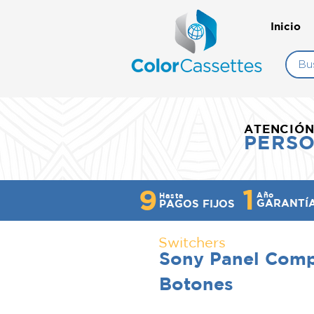
Inicio
ATENCIÓ
PERS
1
9
Año
Hasta
GARANTÍ
PAGOS FIJOS
Switchers
Sony Panel Comp
Botones