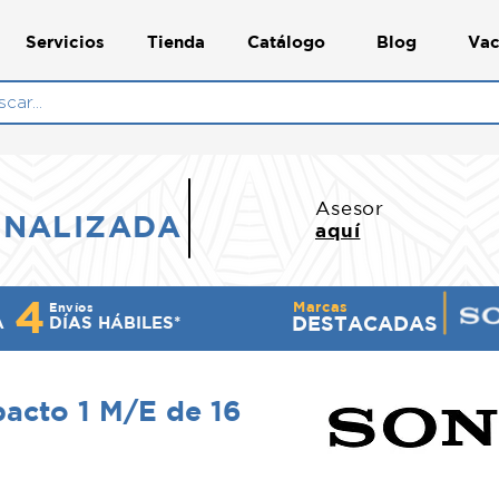
Servicios
Tienda
Catálogo
Blog
Vac
N
Asesor
ONALIZADA
aquí
4
Marcas
Envíos
DESTACADAS
A
DÍ​AS HÁBILES*
acto 1 M/E de 16