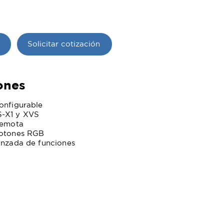
Solicitar cotización
ones
onfigurable
S-X1 y XVS
remota
botones RGB
anzada de funciones