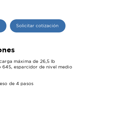
Solicitar cotización
ones
 carga máxima de 26,5 lb
o 645, esparcidor de nivel medio
e
peso de 4 pasos