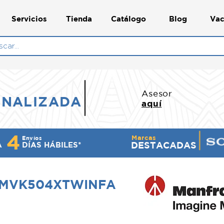
Servicios
Tienda
Catálogo
Blog
Vac
N
Asesor
ONALIZADA
aquí
4
Marcas
Envíos
DESTACADAS
A
DÍ​AS HÁBILES*
to MVK504XTWINFA