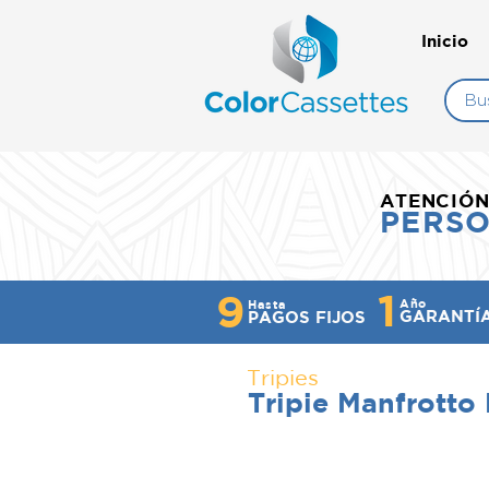
Inicio
ATENCIÓ
PERS
1
9
Año
Hasta
GARANTÍ
PAGOS FIJOS
Tripies
Tripie Manfrot