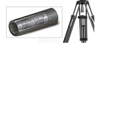
CON MÁS DE 50 AÑOS
Somos una empresa mexicana, la
numero uno en venta y distribución
en equipo de video, audio e
ofreciendo soluciones
iluminación,
para la industria de la televisión, cine
y mundo digital