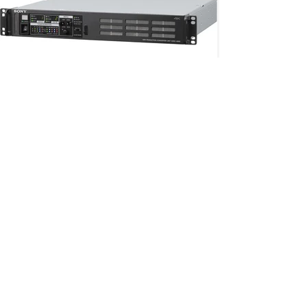
CON MÁS DE 50 AÑOS
Somos una empresa mexicana, la
numero uno en venta y distribución
en equipo de video, audio e
ofreciendo soluciones
iluminación,
para la industria de la televisión, cine
y mundo digital
Aviso de
Privacidad