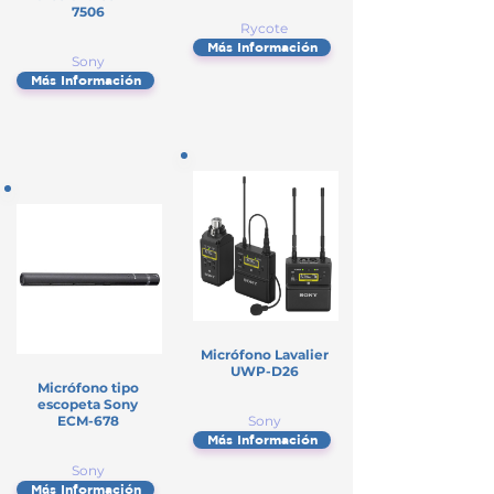
7506
Rycote
Más Información
Sony
Más Información
Micrófono Lavalier
UWP-D26
Micrófono tipo
escopeta Sony
ECM-678
Sony
Más Información
Sony
Más Información