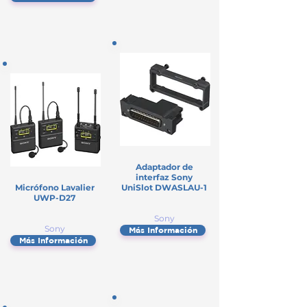
Adaptador de
interfaz Sony
Micrófono Lavalier
UniSlot DWASLAU-1
UWP-D27
Sony
Sony
Más Información
Más Información