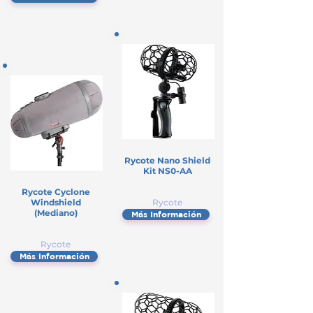
Rycote Nano Shield
Kit NS0-AA
Rycote Cyclone
Windshield
Rycote
(Mediano)
Más Información
Rycote
Más Información