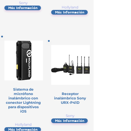
Sony
Hollyland
Más Información
Más Información
Sistema de
micrófono
Receptor
inalámbrico con
inalámbrico Sony
conector Lightning
URX-P41D
para dispositivos
iOS
Sony
Más Información
Hollyland
Más Información