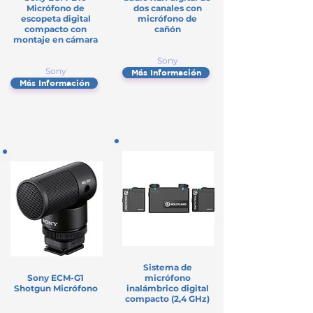
Micrófono de
dos canales con
escopeta digital
micrófono de
compacto con
cañón
montaje en cámara
Sony
Sony
Más Información
Más Información
Sistema de
Sony ECM-G1
micrófono
Shotgun Micrófono
inalámbrico digital
compacto (2,4 GHz)