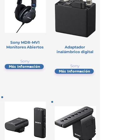
Sony MDR-MV1
Monitores Abiertos
Adaptador
inalámbrico digital
Sony
Sony
Más Información
Más Información