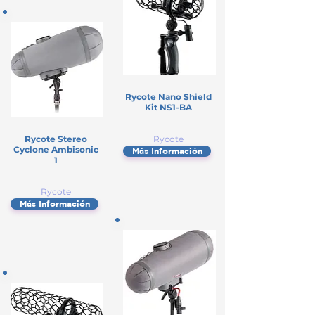
Rycote Nano Shield
Kit NS1-BA
Rycote Stereo
Rycote
Cyclone Ambisonic
Más Información
1
Rycote
Más Información