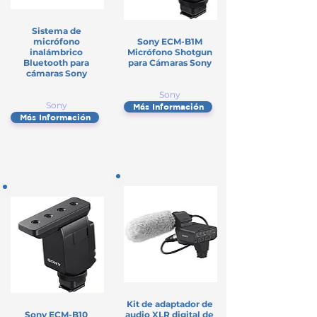
Sistema de
micrófono
Sony ECM-B1M
inalámbrico
Micrófono Shotgun
Bluetooth para
para Cámaras Sony
cámaras Sony
Sony
Sony
Más Información
Más Información
Kit de adaptador de
Sony ECM-B10
audio XLR digital de