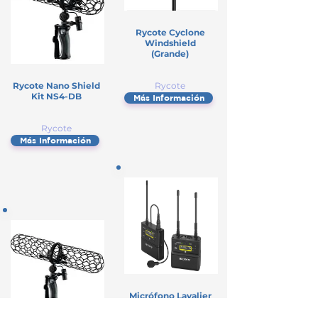
Rycote Cyclone
Windshield
(Grande)
Rycote Nano Shield
Rycote
Kit NS4-DB
Más Información
Rycote
Más Información
Micrófono Lavalier
UWP-D21