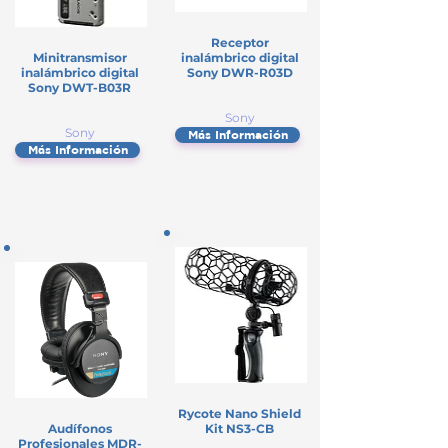
Receptor
Minitransmisor
inalámbrico digital
inalámbrico digital
Sony DWR-R03D
Sony DWT-B03R
Sony
Sony
Más Información
Más Información
Rycote Nano Shield
Audífonos
Kit NS3-CB
Profesionales MDR-