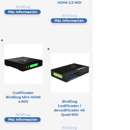
HDMI 2.0 NDI
BirdDog
Más Información
BirdDog
Más Información
Codificador
BirdDog Mini HDMI
a NDI
BirdDog
Codificador /
decodificador 4K
BirdDog
Quad NDI
Más Información
BirdDog