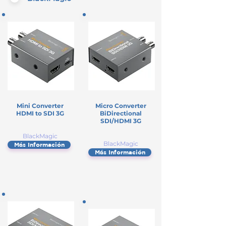
Mini Converter
Micro Converter
HDMI to SDI 3G
BiDirectional
SDI/HDMI 3G
BlackMagic
BlackMagic
Más Información
Más Información