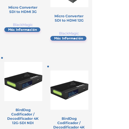
Micro Converter
SDI to HDMI 3G
Micro Converter
SDI to HDMI 12G
BlackMagic
Más Información
BlackMagic
Más Información
BirdDog
Codificador /
Decodificador 4K
BirdDog
12G-SDI NDI
Codificador /
Decodificador 4K