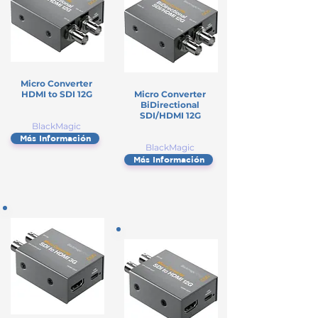
Micro Converter
HDMI to SDI 12G
Micro Converter
BiDirectional
SDI/HDMI 12G
BlackMagic
Más Información
BlackMagic
Más Información